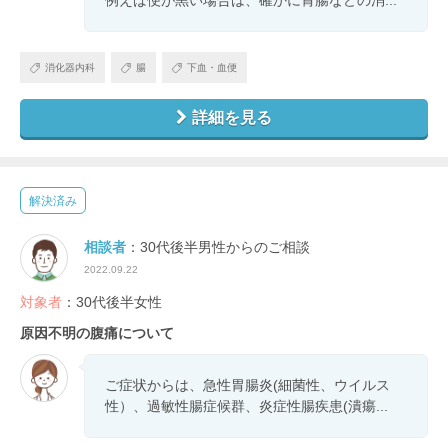
例えば便が黒い場合は、確かに胃腸などの消...
消化器内科
腸
下血・血便
詳細を見る
解決済み
相談者
：30代後半男性からのご相談
2022.09.22
対象者
：30代後半女性
原因不明の腹痛について
ご症状からは、急性胃腸炎(細菌性、ウイルス
性）、過敏性腸症候群、炎症性腸疾患(潰瘍...