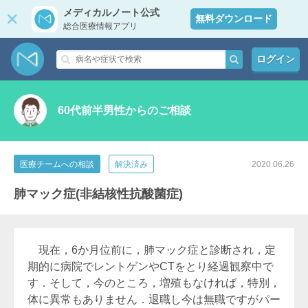
メディカルノート公式
無料ダウンロード
総合医療情報アプリ
ログイン
60代前半男性からのご相談
医療チームへの相談
解決済み
2020.06.26
肺マック症(非結核性抗酸菌症)
現在，6か月位前に，肺マック症と診断され，定
期的に病院でレントゲンやCTをとり経過観察中で
す．そして，今のところ，増殖もなければ，特別，
体に異常もありません．退職し今は無職ですがパー