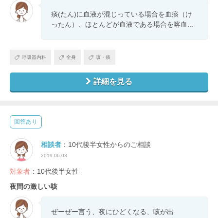
痰(たん)に血液が混じっている場合を血痰（け
ったん）、ほとんどが血液である場合を喀血...
呼吸器内科
全身
咳・痰
詳細を見る
回答あり
相談者
：10代後半女性からのご相談
2019.06.03
対象者
：10代後半女性
夜間の激しい咳
ぜーぜー言う、夜にひどくなる、咳が出