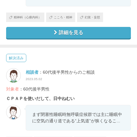
精神科（心療内科）
こころ・精神
幻覚・妄想
詳細を見る
解決済み
相談者
：60代後半男性からのご相談
2023.05.02
対象者
：60代後半男性
ＣＰＡＰを使いだして、日中ねむい
まず閉塞性睡眠時無呼吸症候群では主に睡眠中
に空気の通り道である“上気道”が狭くなるこ...