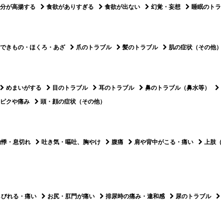
分が高揚する
食欲がありすぎる
食欲が出ない
幻覚・妄想
睡眠のトラ
できもの・ほくろ・あざ
爪のトラブル
髪のトラブル
肌の症状（その他
めまいがする
目のトラブル
耳のトラブル
鼻のトラブル（鼻水等）
ピクや痛み
頭・顔の症状（その他）
動悸・息切れ
吐き気・嘔吐、胸やけ
腹痛
肩や背中がこる・痛い
上肢
しびれる・痛い
お尻・肛門が痛い
排尿時の痛み・違和感
尿のトラブル