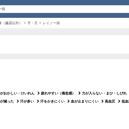
身（臓器以外）
手・爪
レイノー病
がおかしい・けいれん
疲れやすい（倦怠感）
力が入らない・まひ・しびれ
が減った
汗が多い
汗をかきにくい
血が止まりにくい
高血圧
低血