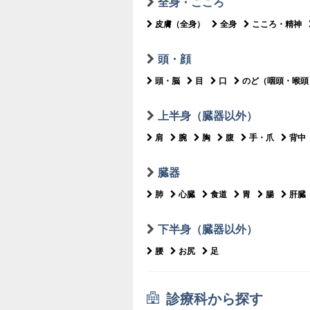
全身・こころ
皮膚（全身）
全身
こころ・精神
頭・顔
頭・脳
目
口
のど（咽頭・喉頭
上半身（臓器以外）
肩
腕
胸
腹
手・爪
背中
臓器
肺
心臓
食道
胃
腸
肝臓
下半身（臓器以外）
腰
お尻
足
診療科から探す