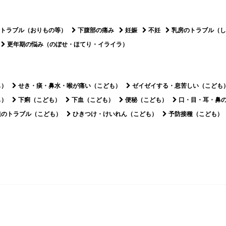
トラブル（おりもの等）
下腹部の痛み
妊娠
不妊
乳房のトラブル（し
更年期の悩み（のぼせ・ほてり・イライラ）
も）
せき・痰・鼻水・喉が痛い（こども）
ゼイゼイする・息苦しい（こども
も）
下痢（こども）
下血（こども）
便秘（こども）
口・目・耳・鼻
達のトラブル（こども）
ひきつけ・けいれん（こども）
予防接種（こども）