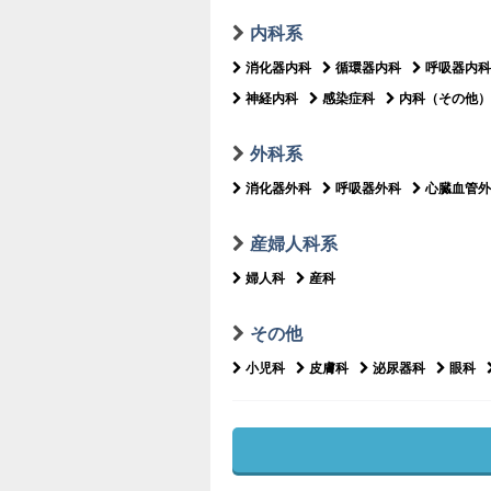
内科系
消化器内科
循環器内科
呼吸器内科
神経内科
感染症科
内科（その他）
外科系
消化器外科
呼吸器外科
心臓血管外
産婦人科系
婦人科
産科
その他
小児科
皮膚科
泌尿器科
眼科