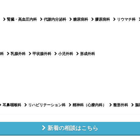
腎臓・高血圧内科
代謝内分泌科
糖尿病科
膠原病科
リウマチ科
科
乳腺外科
甲状腺外科
小児外科
形成外科
耳鼻咽喉科
リハビリテーション科
精神科（心療内科）
整形外科
脳
新着の相談はこちら