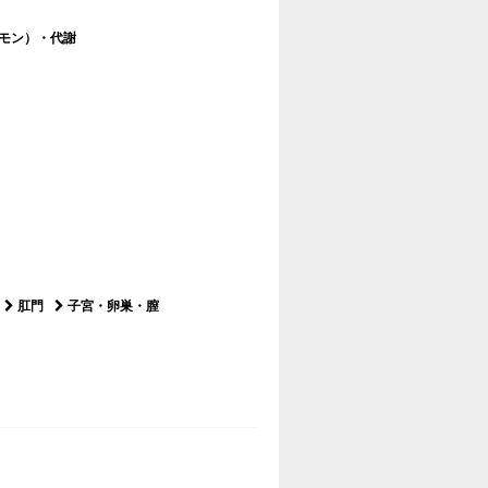
モン）・代謝
肛門
子宮・卵巣・膣