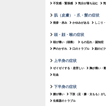
不安感・緊張感
気分が落ち込む
気
肌（皮膚）・爪・髪の症状
発疹・赤み
かゆみがある
しこり・
頭・顔・喉の症状
頭が痛い（頭痛）
もの忘れ・認知症
声のかすれ
口のトラブル
顔のピク
上半身の症状
ゼイゼイする・息苦しい
胸が痛い・
吐血
下半身の症状
腰が痛い
下肢（足・膝・太もも）が
生殖器のトラブル