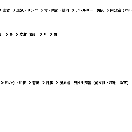
血管
血液・リンパ
骨・関節・筋肉
アレルギー・免疫
内分泌（ホル
）
鼻
皮膚（顔）
耳
首
胆のう・胆管
腎臓
膵臓
泌尿器・男性生殖器（前立腺・精巣・陰茎）