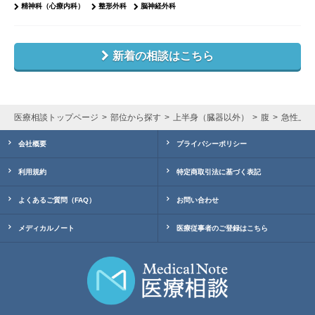
精神科（心療内科）
整形外科
脳神経外科
新着の相談はこちら
医療相談トップページ
部位から探す
上半身（臓器以外）
腹
急性上腸
会社概要
プライバシーポリシー
利用規約
特定商取引法に基づく表記
よくあるご質問（FAQ）
お問い合わせ
メディカルノート
医療従事者のご登録はこちら