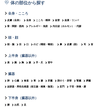
体の部位から探す
全身・こころ
皮膚（全身）
全身
こころ・精神
血管
血液・リンパ
骨・関節・筋肉
アレルギー・免疫
内分泌（ホルモン）・代謝
頭・顔
頭・脳
目
口
のど（咽頭・喉頭）
鼻
皮膚（顔）
耳
首
上半身（臓器以外）
肩
腕
胸
腹
手・爪
背中
臓器
肺
心臓
食道
胃
腸
肝臓
胆のう・胆管
腎臓
膵臓
泌尿器・男性生殖器（前立腺・精巣・陰茎）
肛門
子宮・卵巣・膣
下半身（臓器以外）
腰
お尻
足