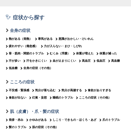
症状から探す
全身の症状
熱がある（発熱）
寒気がある
意識がおかしい・けいれん
疲れやすい（倦怠感）
力が入らない・まひ・しびれ
骨・筋肉・関節のトラブル
むくみ（浮腫）
体重が増えた
体重が減った
汗が多い
汗をかきにくい
血が止まりにくい
高血圧
低血圧
高血糖
低血糖
全身の症状（その他）
こころの症状
不安感・緊張感
気分が落ち込む
気分が高揚する
食欲がありすぎる
食欲が出ない
幻覚・妄想
睡眠のトラブル
こころの症状（その他）
肌（皮膚）・爪・髪の症状
発疹・赤み
かゆみがある
しこり・できもの・ほくろ・あざ
爪のトラブル
髪のトラブル
肌の症状（その他）