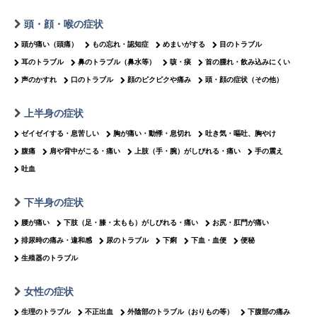
頭・顔・喉の症状
頭が痛い（頭痛）
もの忘れ・認知症
めまいがする
目のトラブル
耳のトラブル
鼻のトラブル（鼻水等）
咳・痰
首の腫れ・飲み込みにくい
声のかすれ
口のトラブル
顔のピクピクや痛み
頭・顔の症状（その他）
上半身の症状
ゼイゼイする・息苦しい
胸が痛い・動悸・息切れ
吐き気・嘔吐、胸やけ
腹痛
肩や背中がこる・痛い
上肢（手・腕）がしびれる・痛い
手の震え
吐血
下半身の症状
腰が痛い
下肢（足・膝・太もも）がしびれる・痛い
お尻・肛門が痛い
排尿時の痛み・違和感
尿のトラブル
下痢
下血・血便
便秘
生殖器のトラブル
女性の症状
生理のトラブル
不正出血
外陰部のトラブル（おりもの等）
下腹部の痛み