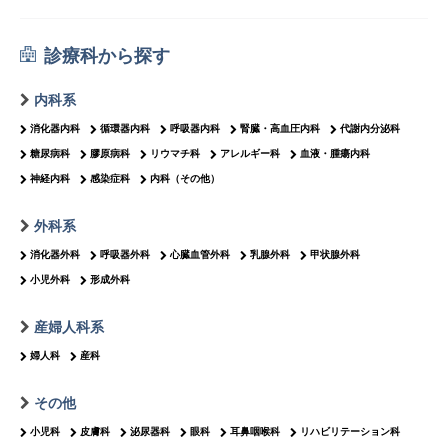
診療科から探す
内科系
消化器内科
循環器内科
呼吸器内科
腎臓・高血圧内科
代謝内分泌科
糖尿病科
膠原病科
リウマチ科
アレルギー科
血液・腫瘍内科
神経内科
感染症科
内科（その他）
外科系
消化器外科
呼吸器外科
心臓血管外科
乳腺外科
甲状腺外科
小児外科
形成外科
産婦人科系
婦人科
産科
その他
小児科
皮膚科
泌尿器科
眼科
耳鼻咽喉科
リハビリテーション科