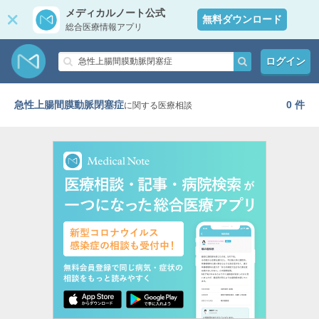
メディカルノート公式
無料ダウンロード
総合医療情報アプリ
ログイン
急性上腸間膜動脈閉塞症
0 件
に関する医療相談