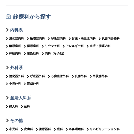
診療科から探す
内科系
消化器内科
循環器内科
呼吸器内科
腎臓・高血圧内科
代謝内分泌科
糖尿病科
膠原病科
リウマチ科
アレルギー科
血液・腫瘍内科
神経内科
感染症科
内科（その他）
外科系
消化器外科
呼吸器外科
心臓血管外科
乳腺外科
甲状腺外科
小児外科
形成外科
産婦人科系
婦人科
産科
その他
小児科
皮膚科
泌尿器科
眼科
耳鼻咽喉科
リハビリテーション科