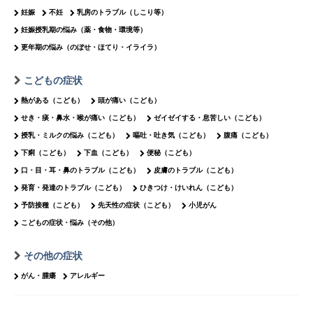
妊娠
不妊
乳房のトラブル（しこり等）
妊娠授乳期の悩み（薬・食物・環境等）
更年期の悩み（のぼせ・ほてり・イライラ）
こどもの症状
熱がある（こども）
頭が痛い（こども）
せき・痰・鼻水・喉が痛い（こども）
ゼイゼイする・息苦しい（こども）
授乳・ミルクの悩み（こども）
嘔吐・吐き気（こども）
腹痛（こども）
下痢（こども）
下血（こども）
便秘（こども）
口・目・耳・鼻のトラブル（こども）
皮膚のトラブル（こども）
発育・発達のトラブル（こども）
ひきつけ・けいれん（こども）
予防接種（こども）
先天性の症状（こども）
小児がん
こどもの症状・悩み（その他）
その他の症状
がん・腫瘍
アレルギー