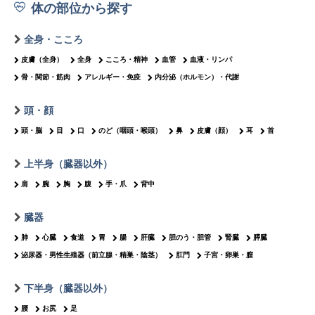
体の部位から探す
全身・こころ
皮膚（全身）
全身
こころ・精神
血管
血液・リンパ
骨・関節・筋肉
アレルギー・免疫
内分泌（ホルモン）・代謝
頭・顔
頭・脳
目
口
のど（咽頭・喉頭）
鼻
皮膚（顔）
耳
首
上半身（臓器以外）
肩
腕
胸
腹
手・爪
背中
臓器
肺
心臓
食道
胃
腸
肝臓
胆のう・胆管
腎臓
膵臓
泌尿器・男性生殖器（前立腺・精巣・陰茎）
肛門
子宮・卵巣・膣
下半身（臓器以外）
腰
お尻
足