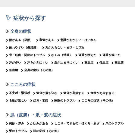
症状から探す
全身の症状
熱がある（発熱）
寒気がある
意識がおかしい・けいれん
疲れやすい（倦怠感）
力が入らない・まひ・しびれ
骨・筋肉・関節のトラブル
むくみ（浮腫）
体重が増えた
体重が減った
汗が多い
汗をかきにくい
血が止まりにくい
高血圧
低血圧
高血糖
低血糖
全身の症状（その他）
こころの症状
不安感・緊張感
気分が落ち込む
気分が高揚する
食欲がありすぎる
食欲が出ない
幻覚・妄想
睡眠のトラブル
こころの症状（その他）
肌（皮膚）・爪・髪の症状
発疹・赤み
かゆみがある
しこり・できもの・ほくろ・あざ
爪のトラブル
髪のトラブル
肌の症状（その他）