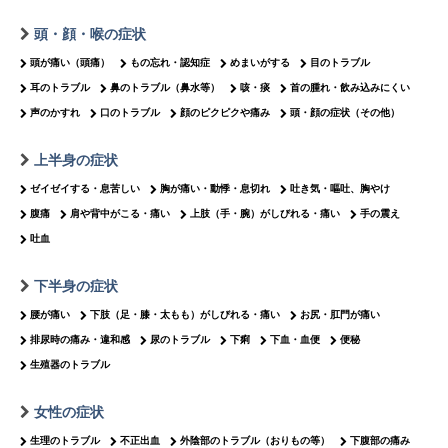
頭・顔・喉の症状
頭が痛い（頭痛）
もの忘れ・認知症
めまいがする
目のトラブル
耳のトラブル
鼻のトラブル（鼻水等）
咳・痰
首の腫れ・飲み込みにくい
声のかすれ
口のトラブル
顔のピクピクや痛み
頭・顔の症状（その他）
上半身の症状
ゼイゼイする・息苦しい
胸が痛い・動悸・息切れ
吐き気・嘔吐、胸やけ
腹痛
肩や背中がこる・痛い
上肢（手・腕）がしびれる・痛い
手の震え
吐血
下半身の症状
腰が痛い
下肢（足・膝・太もも）がしびれる・痛い
お尻・肛門が痛い
排尿時の痛み・違和感
尿のトラブル
下痢
下血・血便
便秘
生殖器のトラブル
女性の症状
生理のトラブル
不正出血
外陰部のトラブル（おりもの等）
下腹部の痛み