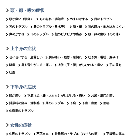
頭・顔・喉の症状
頭が痛い（頭痛）
もの忘れ・認知症
めまいがする
目のトラブル
耳のトラブル
鼻のトラブル（鼻水等）
咳・痰
首の腫れ・飲み込みにくい
声のかすれ
口のトラブル
顔のピクピクや痛み
頭・顔の症状（その他）
上半身の症状
ゼイゼイする・息苦しい
胸が痛い・動悸・息切れ
吐き気・嘔吐、胸やけ
腹痛
肩や背中がこる・痛い
上肢（手・腕）がしびれる・痛い
手の震え
吐血
下半身の症状
腰が痛い
下肢（足・膝・太もも）がしびれる・痛い
お尻・肛門が痛い
排尿時の痛み・違和感
尿のトラブル
下痢
下血・血便
便秘
生殖器のトラブル
女性の症状
生理のトラブル
不正出血
外陰部のトラブル（おりもの等）
下腹部の痛み