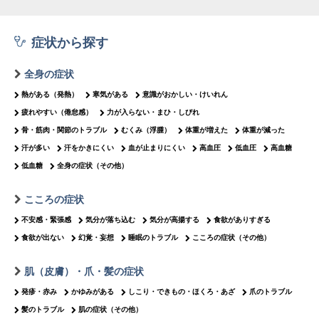
症状から探す
全身の症状
熱がある（発熱）
寒気がある
意識がおかしい・けいれん
疲れやすい（倦怠感）
力が入らない・まひ・しびれ
骨・筋肉・関節のトラブル
むくみ（浮腫）
体重が増えた
体重が減った
汗が多い
汗をかきにくい
血が止まりにくい
高血圧
低血圧
高血糖
低血糖
全身の症状（その他）
こころの症状
不安感・緊張感
気分が落ち込む
気分が高揚する
食欲がありすぎる
食欲が出ない
幻覚・妄想
睡眠のトラブル
こころの症状（その他）
肌（皮膚）・爪・髪の症状
発疹・赤み
かゆみがある
しこり・できもの・ほくろ・あざ
爪のトラブル
髪のトラブル
肌の症状（その他）