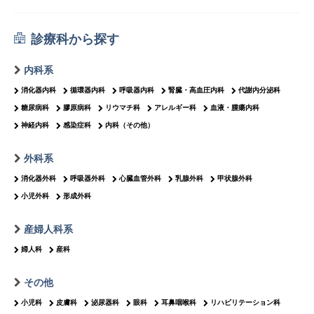
診療科から探す
内科系
消化器内科
循環器内科
呼吸器内科
腎臓・高血圧内科
代謝内分泌科
糖尿病科
膠原病科
リウマチ科
アレルギー科
血液・腫瘍内科
神経内科
感染症科
内科（その他）
外科系
消化器外科
呼吸器外科
心臓血管外科
乳腺外科
甲状腺外科
小児外科
形成外科
産婦人科系
婦人科
産科
その他
小児科
皮膚科
泌尿器科
眼科
耳鼻咽喉科
リハビリテーション科