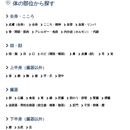
体の部位から探す
全身・こころ
皮膚（全身）
全身
こころ・精神
血管
血液・リンパ
骨・関節・筋肉
アレルギー・免疫
内分泌（ホルモン）・代謝
頭・顔
頭・脳
目
口
のど（咽頭・喉頭）
鼻
皮膚（顔）
耳
首
上半身（臓器以外）
肩
腕
胸
腹
手・爪
背中
臓器
肺
心臓
食道
胃
腸
肝臓
胆のう・胆管
腎臓
膵臓
泌尿器・男性生殖器（前立腺・精巣・陰茎）
肛門
子宮・卵巣・膣
下半身（臓器以外）
腰
お尻
足