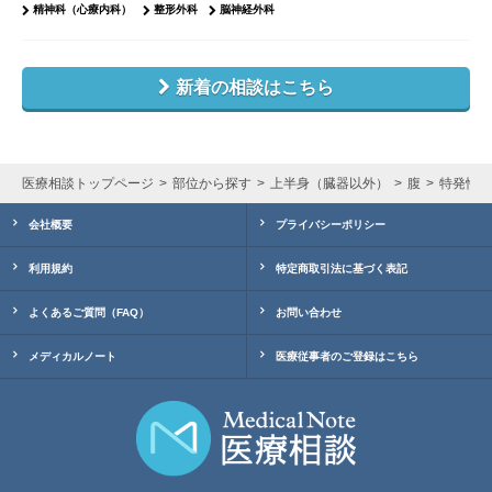
精神科（心療内科）
整形外科
脳神経外科
新着の相談はこちら
医療相談トップページ
部位から探す
上半身（臓器以外）
腹
特発性細
会社概要
プライバシーポリシー
利用規約
特定商取引法に基づく表記
よくあるご質問（FAQ）
お問い合わせ
メディカルノート
医療従事者のご登録はこちら