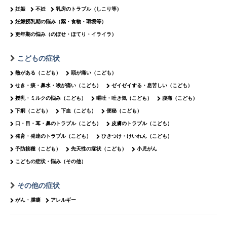
妊娠
不妊
乳房のトラブル（しこり等）
妊娠授乳期の悩み（薬・食物・環境等）
更年期の悩み（のぼせ・ほてり・イライラ）
こどもの症状
熱がある（こども）
頭が痛い（こども）
せき・痰・鼻水・喉が痛い（こども）
ゼイゼイする・息苦しい（こども）
授乳・ミルクの悩み（こども）
嘔吐・吐き気（こども）
腹痛（こども）
下痢（こども）
下血（こども）
便秘（こども）
口・目・耳・鼻のトラブル（こども）
皮膚のトラブル（こども）
発育・発達のトラブル（こども）
ひきつけ・けいれん（こども）
予防接種（こども）
先天性の症状（こども）
小児がん
こどもの症状・悩み（その他）
その他の症状
がん・腫瘍
アレルギー