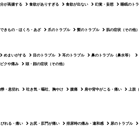
分が高揚する
食欲がありすぎる
食欲が出ない
幻覚・妄想
睡眠のトラ
できもの・ほくろ・あざ
爪のトラブル
髪のトラブル
肌の症状（その他
めまいがする
目のトラブル
耳のトラブル
鼻のトラブル（鼻水等）
ピクや痛み
頭・顔の症状（その他）
動悸・息切れ
吐き気・嘔吐、胸やけ
腹痛
肩や背中がこる・痛い
上肢
しびれる・痛い
お尻・肛門が痛い
排尿時の痛み・違和感
尿のトラブル