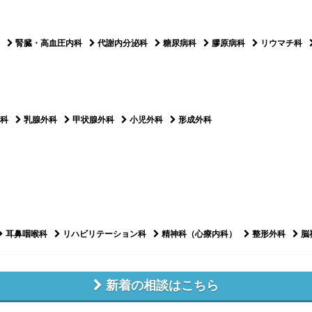
腎臓・高血圧内科
代謝内分泌科
糖尿病科
膠原病科
リウマチ科
科
乳腺外科
甲状腺外科
小児外科
形成外科
耳鼻咽喉科
リハビリテーション科
精神科（心療内科）
整形外科
脳
新着の相談はこちら