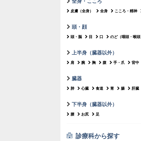
全身・こころ
皮膚（全身）
全身
こころ・精神
頭・顔
頭・脳
目
口
のど（咽頭・喉頭
上半身（臓器以外）
肩
腕
胸
腹
手・爪
背中
臓器
肺
心臓
食道
胃
腸
肝臓
下半身（臓器以外）
腰
お尻
足
診療科から探す