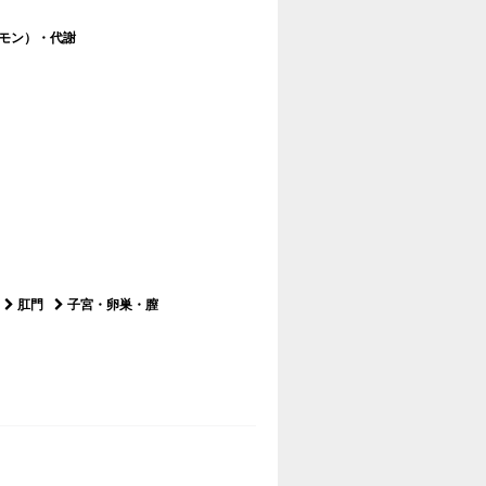
モン）・代謝
肛門
子宮・卵巣・膣