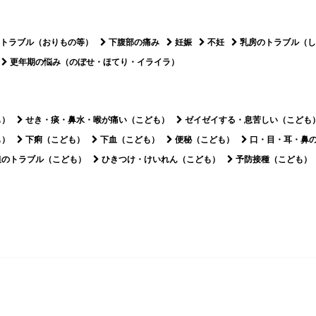
トラブル（おりもの等）
下腹部の痛み
妊娠
不妊
乳房のトラブル（し
更年期の悩み（のぼせ・ほてり・イライラ）
も）
せき・痰・鼻水・喉が痛い（こども）
ゼイゼイする・息苦しい（こども
も）
下痢（こども）
下血（こども）
便秘（こども）
口・目・耳・鼻
達のトラブル（こども）
ひきつけ・けいれん（こども）
予防接種（こども）