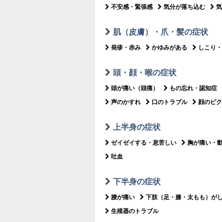
不安感・緊張感
気分が落ち込む
気
肌（皮膚）・爪・髪の症状
発疹・赤み
かゆみがある
しこり・
頭・顔・喉の症状
頭が痛い（頭痛）
もの忘れ・認知症
声のかすれ
口のトラブル
顔のピク
上半身の症状
ゼイゼイする・息苦しい
胸が痛い・
吐血
下半身の症状
腰が痛い
下肢（足・膝・太もも）が
生殖器のトラブル