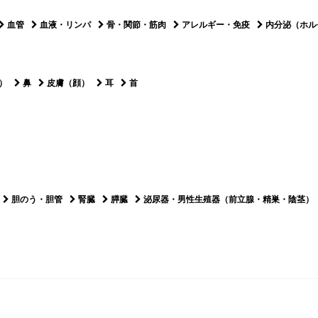
血管
血液・リンパ
骨・関節・筋肉
アレルギー・免疫
内分泌（ホル
）
鼻
皮膚（顔）
耳
首
胆のう・胆管
腎臓
膵臓
泌尿器・男性生殖器（前立腺・精巣・陰茎）