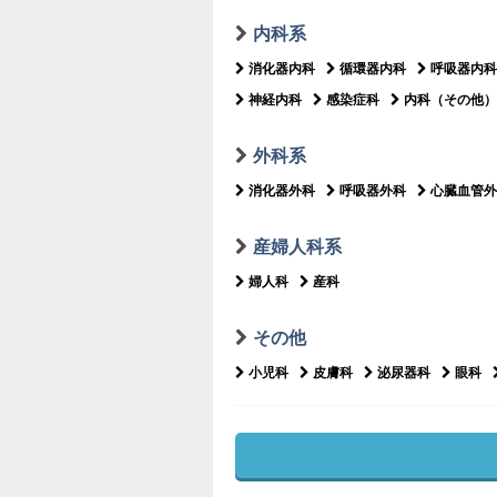
内科系
消化器内科
循環器内科
呼吸器内科
神経内科
感染症科
内科（その他）
外科系
消化器外科
呼吸器外科
心臓血管外
産婦人科系
婦人科
産科
その他
小児科
皮膚科
泌尿器科
眼科