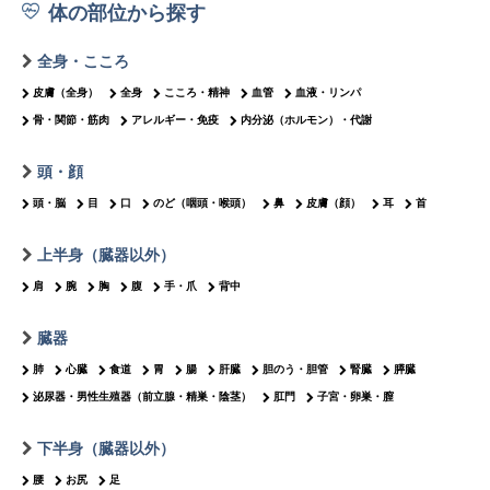
体の部位から探す
全身・こころ
皮膚（全身）
全身
こころ・精神
血管
血液・リンパ
骨・関節・筋肉
アレルギー・免疫
内分泌（ホルモン）・代謝
頭・顔
頭・脳
目
口
のど（咽頭・喉頭）
鼻
皮膚（顔）
耳
首
上半身（臓器以外）
肩
腕
胸
腹
手・爪
背中
臓器
肺
心臓
食道
胃
腸
肝臓
胆のう・胆管
腎臓
膵臓
泌尿器・男性生殖器（前立腺・精巣・陰茎）
肛門
子宮・卵巣・膣
下半身（臓器以外）
腰
お尻
足