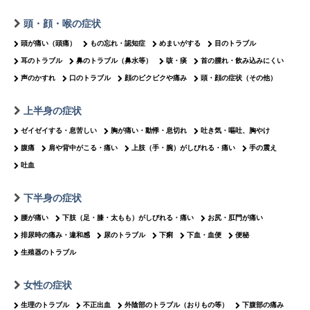
頭・顔・喉の症状
頭が痛い（頭痛）
もの忘れ・認知症
めまいがする
目のトラブル
耳のトラブル
鼻のトラブル（鼻水等）
咳・痰
首の腫れ・飲み込みにくい
声のかすれ
口のトラブル
顔のピクピクや痛み
頭・顔の症状（その他）
上半身の症状
ゼイゼイする・息苦しい
胸が痛い・動悸・息切れ
吐き気・嘔吐、胸やけ
腹痛
肩や背中がこる・痛い
上肢（手・腕）がしびれる・痛い
手の震え
吐血
下半身の症状
腰が痛い
下肢（足・膝・太もも）がしびれる・痛い
お尻・肛門が痛い
排尿時の痛み・違和感
尿のトラブル
下痢
下血・血便
便秘
生殖器のトラブル
女性の症状
生理のトラブル
不正出血
外陰部のトラブル（おりもの等）
下腹部の痛み