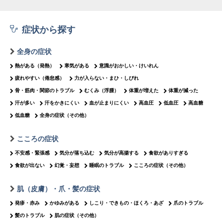
症状から探す
全身の症状
熱がある（発熱）
寒気がある
意識がおかしい・けいれん
疲れやすい（倦怠感）
力が入らない・まひ・しびれ
骨・筋肉・関節のトラブル
むくみ（浮腫）
体重が増えた
体重が減った
汗が多い
汗をかきにくい
血が止まりにくい
高血圧
低血圧
高血糖
低血糖
全身の症状（その他）
こころの症状
不安感・緊張感
気分が落ち込む
気分が高揚する
食欲がありすぎる
食欲が出ない
幻覚・妄想
睡眠のトラブル
こころの症状（その他）
肌（皮膚）・爪・髪の症状
発疹・赤み
かゆみがある
しこり・できもの・ほくろ・あざ
爪のトラブル
髪のトラブル
肌の症状（その他）