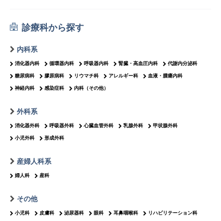
診療科から探す
内科系
消化器内科
循環器内科
呼吸器内科
腎臓・高血圧内科
代謝内分泌科
糖尿病科
膠原病科
リウマチ科
アレルギー科
血液・腫瘍内科
神経内科
感染症科
内科（その他）
外科系
消化器外科
呼吸器外科
心臓血管外科
乳腺外科
甲状腺外科
小児外科
形成外科
産婦人科系
婦人科
産科
その他
小児科
皮膚科
泌尿器科
眼科
耳鼻咽喉科
リハビリテーション科