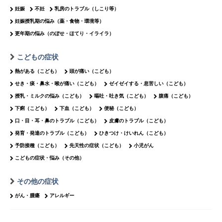
妊娠
不妊
乳房のトラブル（しこり等）
妊娠授乳期の悩み（薬・食物・環境等）
更年期の悩み（のぼせ・ほてり・イライラ）
こどもの症状
熱がある（こども）
頭が痛い（こども）
せき・痰・鼻水・喉が痛い（こども）
ゼイゼイする・息苦しい（こども）
授乳・ミルクの悩み（こども）
嘔吐・吐き気（こども）
腹痛（こども）
下痢（こども）
下血（こども）
便秘（こども）
口・目・耳・鼻のトラブル（こども）
皮膚のトラブル（こども）
発育・発達のトラブル（こども）
ひきつけ・けいれん（こども）
予防接種（こども）
先天性の症状（こども）
小児がん
こどもの症状・悩み（その他）
その他の症状
がん・腫瘍
アレルギー