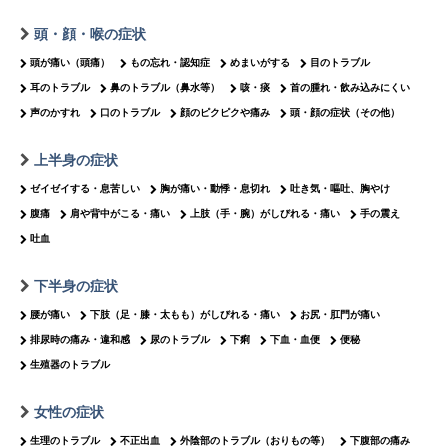
頭・顔・喉の症状
頭が痛い（頭痛）
もの忘れ・認知症
めまいがする
目のトラブル
耳のトラブル
鼻のトラブル（鼻水等）
咳・痰
首の腫れ・飲み込みにくい
声のかすれ
口のトラブル
顔のピクピクや痛み
頭・顔の症状（その他）
上半身の症状
ゼイゼイする・息苦しい
胸が痛い・動悸・息切れ
吐き気・嘔吐、胸やけ
腹痛
肩や背中がこる・痛い
上肢（手・腕）がしびれる・痛い
手の震え
吐血
下半身の症状
腰が痛い
下肢（足・膝・太もも）がしびれる・痛い
お尻・肛門が痛い
排尿時の痛み・違和感
尿のトラブル
下痢
下血・血便
便秘
生殖器のトラブル
女性の症状
生理のトラブル
不正出血
外陰部のトラブル（おりもの等）
下腹部の痛み