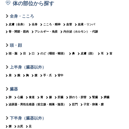
体の部位から探す
全身・こころ
皮膚（全身）
全身
こころ・精神
血管
血液・リンパ
骨・関節・筋肉
アレルギー・免疫
内分泌（ホルモン）・代謝
頭・顔
頭・脳
目
口
のど（咽頭・喉頭）
鼻
皮膚（顔）
耳
首
上半身（臓器以外）
肩
腕
胸
腹
手・爪
背中
臓器
肺
心臓
食道
胃
腸
肝臓
胆のう・胆管
腎臓
膵臓
泌尿器・男性生殖器（前立腺・精巣・陰茎）
肛門
子宮・卵巣・膣
下半身（臓器以外）
腰
お尻
足