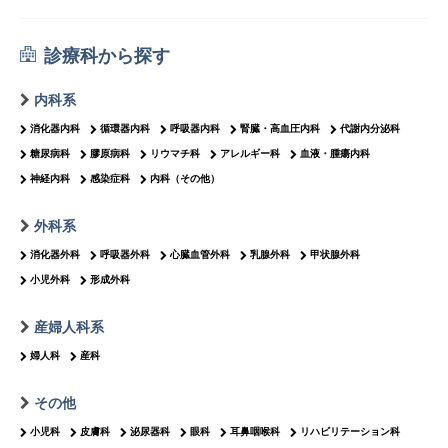
診療科から探す
内科系
消化器内科
循環器内科
呼吸器内科
腎臓・高血圧内科
代謝内分泌科
糖尿病科
膠原病科
リウマチ科
アレルギー科
血液・腫瘍内科
神経内科
感染症科
内科（その他）
外科系
消化器外科
呼吸器外科
心臓血管外科
乳腺外科
甲状腺外科
小児外科
形成外科
産婦人科系
婦人科
産科
その他
小児科
皮膚科
泌尿器科
眼科
耳鼻咽喉科
リハビリテーション科