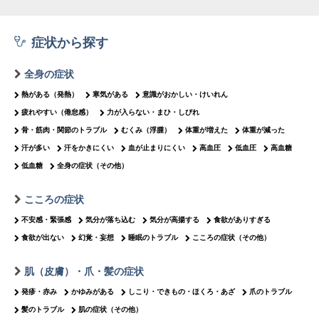
症状から探す
全身の症状
熱がある（発熱）
寒気がある
意識がおかしい・けいれん
疲れやすい（倦怠感）
力が入らない・まひ・しびれ
骨・筋肉・関節のトラブル
むくみ（浮腫）
体重が増えた
体重が減った
汗が多い
汗をかきにくい
血が止まりにくい
高血圧
低血圧
高血糖
低血糖
全身の症状（その他）
こころの症状
不安感・緊張感
気分が落ち込む
気分が高揚する
食欲がありすぎる
食欲が出ない
幻覚・妄想
睡眠のトラブル
こころの症状（その他）
肌（皮膚）・爪・髪の症状
発疹・赤み
かゆみがある
しこり・できもの・ほくろ・あざ
爪のトラブル
髪のトラブル
肌の症状（その他）