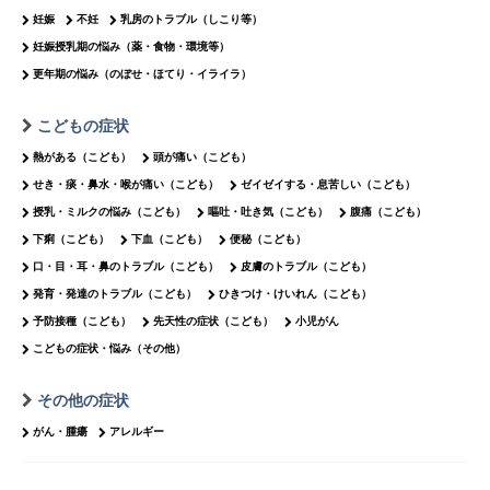
妊娠
不妊
乳房のトラブル（しこり等）
妊娠授乳期の悩み（薬・食物・環境等）
更年期の悩み（のぼせ・ほてり・イライラ）
こどもの症状
熱がある（こども）
頭が痛い（こども）
せき・痰・鼻水・喉が痛い（こども）
ゼイゼイする・息苦しい（こども）
授乳・ミルクの悩み（こども）
嘔吐・吐き気（こども）
腹痛（こども）
下痢（こども）
下血（こども）
便秘（こども）
口・目・耳・鼻のトラブル（こども）
皮膚のトラブル（こども）
発育・発達のトラブル（こども）
ひきつけ・けいれん（こども）
予防接種（こども）
先天性の症状（こども）
小児がん
こどもの症状・悩み（その他）
その他の症状
がん・腫瘍
アレルギー